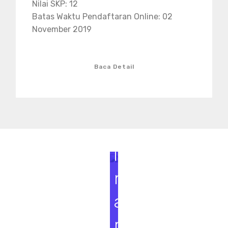
Nilai SKP: 12
Batas Waktu Pendaftaran Online: 02
November 2019
Baca Detail
S
e
m
i
n
a
r