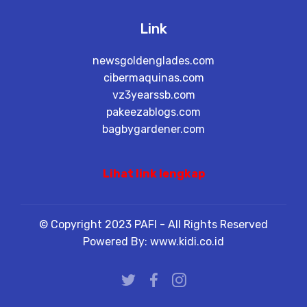
Link
newsgoldenglades.com
cibermaquinas.com
vz3yearssb.com
pakeezablogs.com
bagbygardener.com
Lihat link lengkap
© Copyright 2023 PAFI - All Rights Reserved
Powered By: www.kidi.co.id
porn
porn site
phising site
fake site
scammer
porn
nude girl