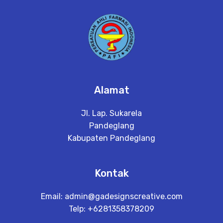
a
il
Alamat
Jl. Lap. Sukarela
Pandeglang
Kabupaten Pandeglang
Kontak
Email:
admin@gadesignscreative.com
Telp: +6281358378209